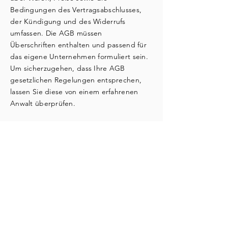
Bedingungen des Vertragsabschlusses,
der Kündigung und des Widerrufs
umfassen. Die AGB müssen
Überschriften enthalten und passend für
das eigene Unternehmen formuliert sein.
Um sicherzugehen, dass Ihre AGB
gesetzlichen Regelungen entsprechen,
lassen Sie diese von einem erfahrenen
Anwalt überprüfen.
KONTAKT
Lipperswil Golf AG
Golfpark 1
8564 Lipperswil, CH
Tel.:
+41 79 269 65 64